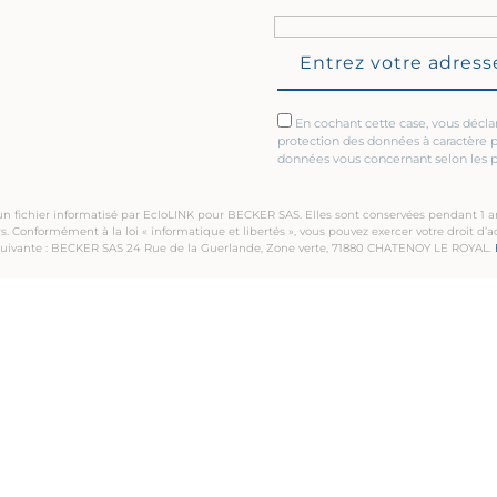
En cochant cette case, vous décla
protection des données à caractère 
données vous concernant selon les pr
s un fichier informatisé par EcloLINK pour BECKER SAS. Elles sont conservées pendant 1 
Conformément à la loi « informatique et libertés », vous pouvez exercer votre droit d’ac
se suivante : BECKER SAS 24 Rue de la Guerlande, Zone verte, 71880 CHATENOY LE ROYAL.
PLAN DU SITE
L’aventure Transports BECKER
2