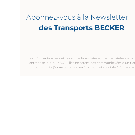
Abonnez-vous à la Newsletter
des Transports BECKER
Les informations recueillies sur ce formulaire sont enregistrées dan
l’entreprise BECKER SAS. Elles ne seront pas communiquées à un tiers. 
contactant infos@transports-becker.fr ou par voie postale à l’adres
TRANSPORTS BECKER
Pour que notre savoir-faire soit pour vous une