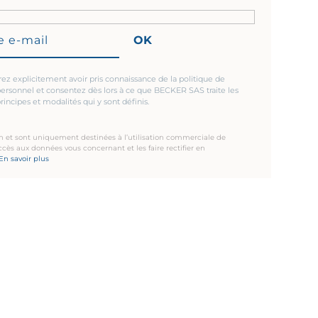
OK
rez explicitement avoir pris connaissance de la politique de
personnel et consentez dès lors à ce que BECKER SAS traite les
incipes et modalités qui y sont définis.
an et sont uniquement destinées à l’utilisation commerciale de
cès aux données vous concernant et les faire rectifier en
En savoir plus
CONTACT
4 Rue de la Guerlande – Zone verte