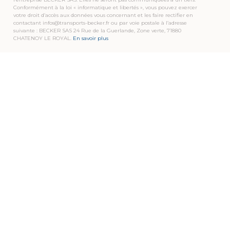
Conformément à la loi « informatique et libertés », vous pouvez exercer
votre droit d’accès aux données vous concernant et les faire rectifier en
contactant infos@transports-becker.fr ou par voie postale à l’adresse
suivante : BECKER SAS 24 Rue de la Guerlande, Zone verte, 71880
CHATENOY LE ROYAL.
En savoir plus
TRANSPORTS BECKER
Pour que notre savoir-faire soit pour vous une
source de valeur ajoutée…
Enthousiasme, confiance, expertise et proximité
sont les moteurs de notre quotidien,
afin de mettre en œuvre, chaque jour, des solutions
de transport qui vous ressemblent.