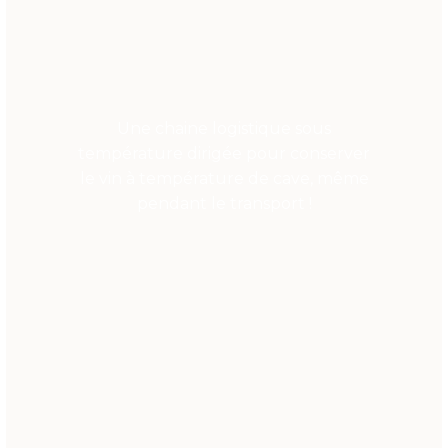
Une chaine logistique sous
température dirigée pour conserver
le vin à température de cave, même
pendant le transport !