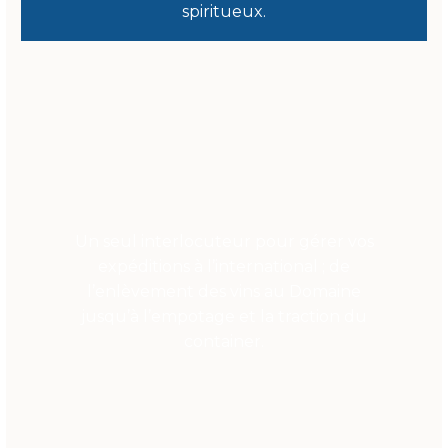
spiritueux.
Un seul interlocuteur pour gérer vos
expéditions à l’international ; de
l’enlèvement des vins au Domaine
jusqu’à l’empotage et la traction du
container.