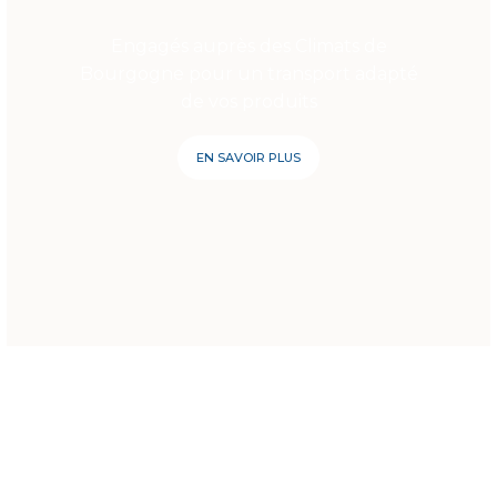
Engagés auprès des Climats de
Bourgogne pour un transport adapté
de vos produits
EN SAVOIR PLUS