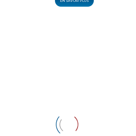
EN SAVOIR PLUS
Les bons conseils
d’Arlette pour un
transport réussi !