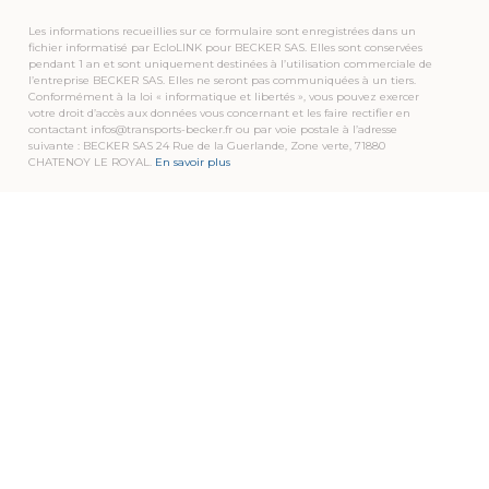
Les informations recueillies sur ce formulaire sont enregistrées dans un
fichier informatisé par EcloLINK pour BECKER SAS. Elles sont conservées
pendant 1 an et sont uniquement destinées à l’utilisation commerciale de
l’entreprise BECKER SAS. Elles ne seront pas communiquées à un tiers.
Conformément à la loi « informatique et libertés », vous pouvez exercer
votre droit d’accès aux données vous concernant et les faire rectifier en
contactant infos@transports-becker.fr ou par voie postale à l’adresse
suivante : BECKER SAS 24 Rue de la Guerlande, Zone verte, 71880
CHATENOY LE ROYAL.
En savoir plus
TRANSPORTS BECKER
Pour que notre savoir-faire soit pour vous une source de
valeur ajoutée…
Enthousiasme, confiance, expertise et proximité sont les