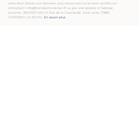
votre droit d’accès aux données vous concernant et les faire rectifier en
contactant infos@transports-becker.fr ou par voie postale à l’adresse
suivante : BECKER SAS 24 Rue de la Guerlande, Zone verte, 71880
CHATENOY LE ROYAL.
En savoir plus
TRANSPORTS BECKER
Pour que notre savoir-faire soit pour vous une
source de valeur ajoutée…
Enthousiasme, confiance, expertise et proximité
sont les moteurs de notre quotidien,
afin de mettre en œuvre, chaque jour, des solutions
de transport qui vous ressemblent.