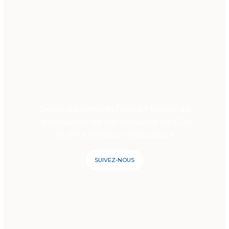
Des engagements forts en faveur de
la réduction de nos émissions de CO2
et de la transition écologique
SUIVEZ-NOUS