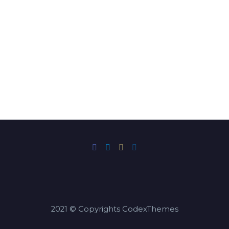
Mentions légales
Réalisation : EcloLINK
2021 © Copyrights CodexThemes