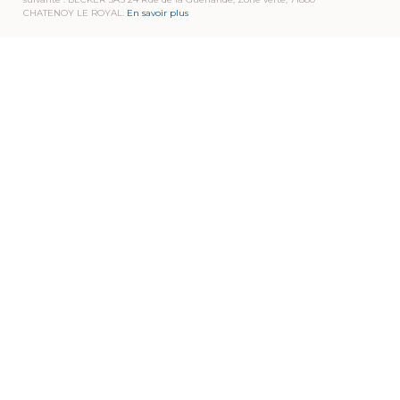
CHATENOY LE ROYAL.
En savoir plus
TRANSPORTS BECKER
Pour que notre savoir-faire soit pour vous une
source de valeur ajoutée…
Enthousiasme, confiance, expertise et proximité
sont les moteurs de notre quotidien,
afin de mettre en œuvre, chaque jour, des solutions
de transport qui vous ressemblent.