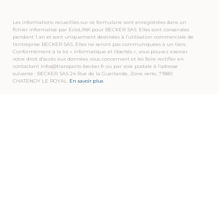
Les informations recueillies sur ce formulaire sont enregistrées dans un
fichier informatisé par EcloLINK pour BECKER SAS. Elles sont conservées
pendant 1 an et sont uniquement destinées à l’utilisation commerciale de
l’entreprise BECKER SAS. Elles ne seront pas communiquées à un tiers.
Conformément à la loi « informatique et libertés », vous pouvez exercer
votre droit d’accès aux données vous concernant et les faire rectifier en
contactant infos@transports-becker.fr ou par voie postale à l’adresse
suivante : BECKER SAS 24 Rue de la Guerlande, Zone verte, 71880
CHATENOY LE ROYAL.
En savoir plus
TRANSPORTS BECKER
Pour que notre savoir-faire soit pour vous une
source de valeur ajoutée…
Enthousiasme, confiance, expertise et proximité